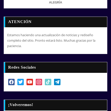
ALEGRÍA
ATENCIÓN
Estamos haciendo una actualización de noticias y rediseño
completo del sitio. Pronto estará listo. Muchas gracias por la
paciencia.
Redes Sociales
facebook
twitter
youtube
instagram
tiktok
telegram
¡Volveremos!