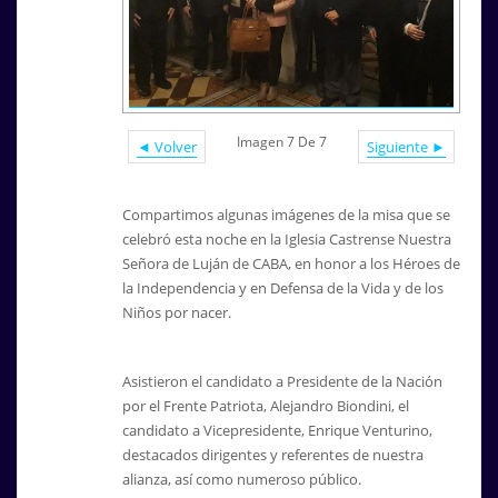
Imagen 7 De 7
◄ Volver
Siguiente ►
Compartimos algunas imágenes de la misa que se
celebró esta noche en la Iglesia Castrense Nuestra
Señora de Luján de CABA, en honor a los Héroes de
la Independencia y en Defensa de la Vida y de los
Niños por nacer.
Asistieron el candidato a Presidente de la Nación
por el Frente Patriota, Alejandro Biondini, el
candidato a Vicepresidente, Enrique Venturino,
destacados dirigentes y referentes de nuestra
alianza, así como numeroso público.