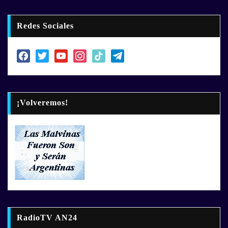
Redes Sociales
facebook
twitter
youtube
instagram
tiktok
telegram
¡Volveremos!
RadioTV AN24