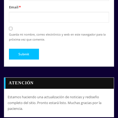
Email
*
Guarda mi nombre, correo electrónico y web en este navegador para la
próxima vez que comente.
ATENCIÓN
Estamos haciendo una actualización de noticias y rediseño
completo del sitio. Pronto estará listo. Muchas gracias por la
paciencia.