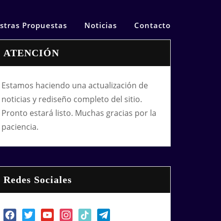
stras Propuestas
Noticias
Contacto
ATENCIÓN
Estamos haciendo una actualización de
noticias y rediseño completo del sitio.
Pronto estará listo. Muchas gracias por la
paciencia.
Redes Sociales
facebook
twitter
youtube
instagram
tiktok
telegram