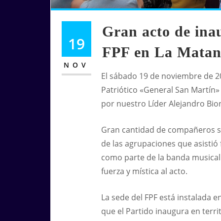
Gran acto de ina
19
FPF en La Matan
NOV
El sábado 19 de noviembre de 20
Patriótico «General San Martín
por nuestro Líder Alejandro Biond
Gran cantidad de compañeros s
de las agrupaciones que asistió 
como parte de la banda musical
fuerza y mística al acto.
La sede del FPF está instalada en
que el Partido inaugura en terr