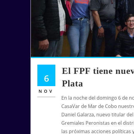
El FPF tiene nuev
6
Plata
NOV
En la noche del domingo 6 de n
CasaVar de
Mar de Cobo nuestro
Daniel Galarza, nuevo titular de
Gremiales Peronistas en el distri
las próximas acciones políticas 