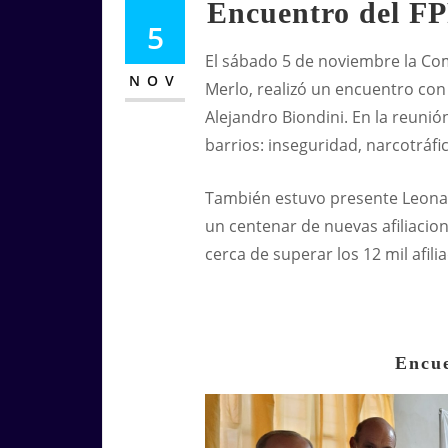
Encuentro del FP
5
El sábado 5 de noviembre la Co
NOV
Merlo
, realizó un encuentro con
Alejandro Biondini. En la reunió
barrios: inseguridad, narcotráfic
También estuvo presente Leonard
un centenar de nuevas afiliacione
cerca de superar los 12 mil afil
Encu