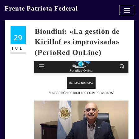
Skip
Frente Patriota Federal
to
content
Biondini: «La gestión de
29
Kicillof es improvisada»
JUL
(PerioRed OnLine)