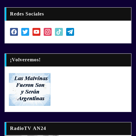
Redes Sociales
facebook
twitter
youtube
instagram
tiktok
telegram
¡Volveremos!
RadioTV AN24