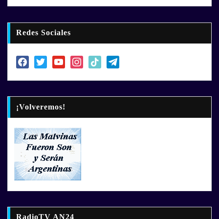
Redes Sociales
facebook
twitter
youtube
instagram
tiktok
telegram
¡Volveremos!
RadioTV AN24