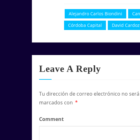
Alejandro Carlos Biondini
Can
Córdoba Capital
David Cardoz
Leave A Reply
Tu dirección de correo electrónico no será
marcados con
*
Comment