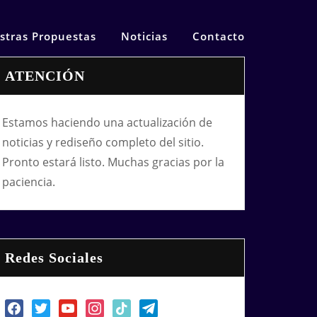
stras Propuestas
Noticias
Contacto
ATENCIÓN
Estamos haciendo una actualización de
noticias y rediseño completo del sitio.
Pronto estará listo. Muchas gracias por la
paciencia.
Redes Sociales
facebook
twitter
youtube
instagram
tiktok
telegram