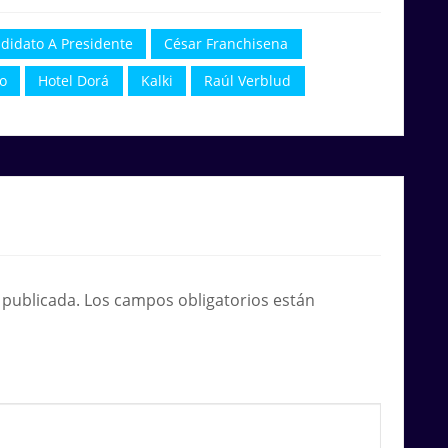
didato A Presidente
César Franchisena
o
Hotel Dorá
Kalki
Raúl Verblud
 publicada.
Los campos obligatorios están