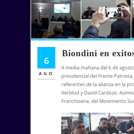
Biondini en exito
6
A media mañana del 6 de agosto 
AGO
presidencial del Frente Patriota
referentes de la alianza en la 
Verblud y David Cardozo. Asim
Franchisena, del Movimiento Soci