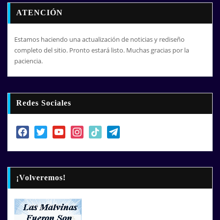
ATENCIÓN
Estamos haciendo una actualización de noticias y rediseño
completo del sitio. Pronto estará listo. Muchas gracias por la
paciencia.
Redes Sociales
facebook
twitter
youtube
instagram
tiktok
telegram
¡Volveremos!