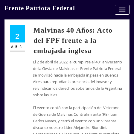
Skip
Frente Patriota Federal
to
content
Malvinas 40 Años: Acto
2
del FPF frente a la
ABR
embajada inglesa
El 2 de abril de 2022, al cumplirse el 40° aniversario
de la Gesta de Malvinas, el Frente Patriota Federal
se movilizó hacia la embajada inglesa en Buenos
Aires para repudiar la presencia del invasor y
reivindicar los derechos soberanos de la Argentina
sobre las islas.
El evento contó con la participación del Veterano
de Guerra de Malvinas Contralmirante (RE) Juan
Carlos Neves, y cerró el evento con un vibrante
discurso nuestro Líder Alejandro Biondini.
Compartimos el video con la cobertura completa