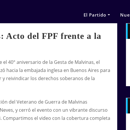
El Partido
Nue
 Acto del FPF frente a la
se el 40° aniversario de la Gesta de Malvinas, el
lizó hacia la embajada inglesa en Buenos Aires para
r y reivindicar los derechos soberanos de la
ación del Veterano de Guerra de Malvinas
Neves, y cerró el evento con un vibrante discurso
i. Compartimos el video con la cobertura completa