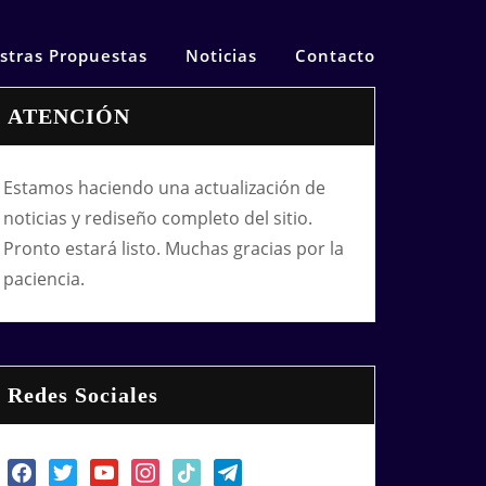
stras Propuestas
Noticias
Contacto
ATENCIÓN
Estamos haciendo una actualización de
noticias y rediseño completo del sitio.
Pronto estará listo. Muchas gracias por la
paciencia.
Redes Sociales
facebook
twitter
youtube
instagram
tiktok
telegram