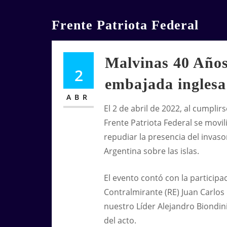
Skip
to
Frente Patriota Federal
content
Malvinas 40 Años:
2
embajada inglesa
ABR
El 2 de abril de 2022, al cumplir
Frente Patriota Federal se movi
repudiar la presencia del invaso
Argentina sobre las islas.
El evento contó con la particip
Contralmirante (RE) Juan Carlos 
nuestro Líder Alejandro Biondin
del acto.